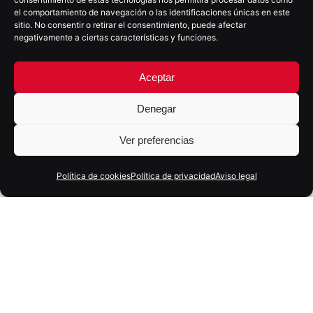
el comportamiento de navegación o las identificaciones únicas en este
sitio. No consentir o retirar el consentimiento, puede afectar
negativamente a ciertas características y funciones.
Aceptar
Denegar
7 julio, 2026
7 min
Ver preferencias
GEO: qué es el Generative Engine
Optimization y por qué tu marca debe
Política de cookies
Política de privacidad
Aviso legal
prepararse para aparecer en las
respuestas de la IA