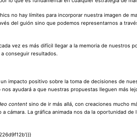
por lo que es fundamental en cualquier estrategia de mar
phics no hay límites para incorporar nuestra imagen de m
ravés del guión sino que podemos representarnos a través 
da vez es más difícil llegar a la memoria de nuestros pot
 a conseguir resultados.
un impacto positivo sobre la toma de decisiones de nuest
vo nos ayudará a que nuestras propuestas lleguen más lej
deo content
sino de ir más allá, con creaciones mucho más
o a cámara. La gráfica animada nos da la oportunidad de l
226d9f12b’)}}