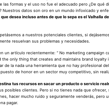
e las formas y el uso no fue el adecuado pero ¿De qué 
a)? Nuestros datos son oro en un mundo infoxicado y enf
 que desea incluso antes de que lo sepa es el Valhalla d
spetásemos a nuestros potenciales clientes, si dejásemos
lmente resuelvan sus problemas y necesidades.
en un artículo recientemente: “ No marketing campaign c
the only thing that creates and maintains brand loyalty 
r de la nada una herramienta que no hay profesional del
puesto de honor en un sector muy competitivo, sin reali
estina tus recursos en sacar un producto o servicio realm
s posibles clientes. Pero si no tienes nada que ofrecer, 
lones, hacer mucho ruido y seguramente venderás, pero 
ena pagar.