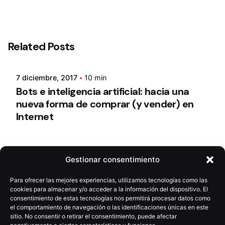
Related Posts
7 diciembre, 2017
10 min
Bots e inteligencia artificial: hacia una
nueva forma de comprar (y vender) en
Internet
20 marzo, 2017
5 min
Gestionar consentimiento
¿Qué puede aportar el ‘Growth Driven
Design’ a tu web?
Para ofrecer las mejores experiencias, utilizamos tecnologías como las
cookies para almacenar y/o acceder a la información del dispositivo. El
consentimiento de estas tecnologías nos permitirá procesar datos como
el comportamiento de navegación o las identificaciones únicas en este
30 diciembre, 2015
12 min
sitio. No consentir o retirar el consentimiento, puede afectar