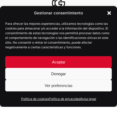
Implementación
Gestionar consentimiento
Configuramos Google Workspace adaptado a tu
Para ofrecer las mejores experiencias, utilizamos tecnologías como las
cookies para almacenar y/o acceder a la información del dispositivo. El
negocio.
consentimiento de estas tecnologías nos permitirá procesar datos como
el comportamiento de navegación o las identificaciones únicas en este
sitio. No consentir o retirar el consentimiento, puede afectar
negativamente a ciertas características y funciones.
Formación
Aceptar
Capacitamos a tu equipo para que el cambio sea
real.
Denegar
Ver preferencias
Política de cookies
Política de privacidad
Aviso legal