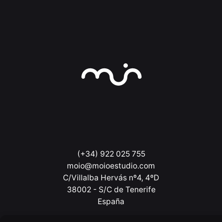
(+34) 922 025 755
moio@moioestudio.com
C/Villalba Hervás nº4, 4ºD
38002 - S/C de Tenerife
España