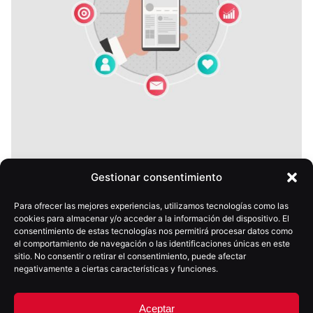
Gestionar consentimiento
28 mayo, 2026
6 min
Presencia digital vs estrategia digital: la
Para ofrecer las mejores experiencias, utilizamos tecnologías como las
diferencia que decide los resultados
cookies para almacenar y/o acceder a la información del dispositivo. El
consentimiento de estas tecnologías nos permitirá procesar datos como
el comportamiento de navegación o las identificaciones únicas en este
sitio. No consentir o retirar el consentimiento, puede afectar
negativamente a ciertas características y funciones.
Aceptar