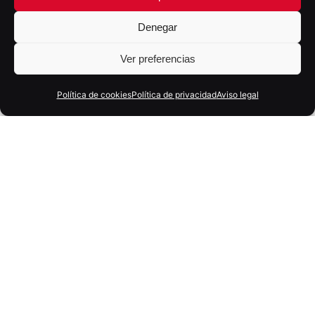
Denegar
Ver preferencias
Política de cookies
Política de privacidad
Aviso legal
20 mayo, 2026
10 min
Diseño profesional para proyectos: qué
necesitas realmente (y qué no)