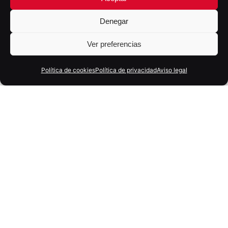
Denegar
Ver preferencias
Política de cookies
Política de privacidad
Aviso legal
11 marzo, 2026
5 min
El fin de las estrategias lineales: 3 claves
del nuevo informe de HubSpot para 2026