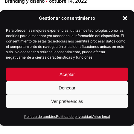
Branding y diseño
octubre 14, 2022
Dr. Ignacio Ríos
Gestionar consentimiento
Para ofrecer las mejores experiencias, utilizamos tecnologías como las
cookies para almacenar y/o acceder a la información del dispositivo. El
Transformación Integral de Nacho Ríos – Marca, Web
consentimiento de estas tecnologías nos permitirá procesar datos como
y Estrategia de Marketing Digital
el comportamiento de navegación o las identificaciones únicas en este
sitio. No consentir o retirar el consentimiento, puede afectar
negativamente a ciertas características y funciones.
Estrategia
Servicio
Marketing
Branding
Aceptar
Denegar
Cliente
Sector
Dr. Ignacio Ríos
Salud
Ver preferencias
Ver proyecto
Política de cookies
Política de privacidad
Aviso legal