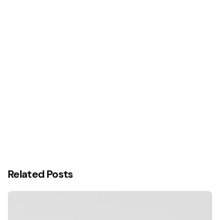
Siguiente
¿Cómo mejorar la conversión de tu página web?
Related Posts