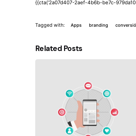
{{cta(‘2a07d407-2aef-4b6b-be7c-979da10d
Tagged with:
Apps
branding
conversi
Related Posts