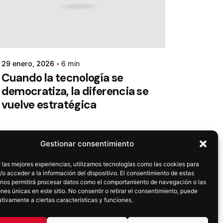
29 enero, 2026
6 min
Cuando la tecnología se
democratiza, la diferencia se
vuelve estratégica
Gestionar consentimiento
 las mejores experiencias, utilizamos tecnologías como las cookies para
o acceder a la información del dispositivo. El consentimiento de estas
 nos permitirá procesar datos como el comportamiento de navegación o las
ones únicas en este sitio. No consentir o retirar el consentimiento, puede
tivamente a ciertas características y funciones.