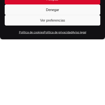
Denegar
Ver preferencias
Política de cookies
Política de privacidad
Aviso legal
10 octubre, 2025
9 min
Estrategias de marketing digital para
startups en 2025: cómo crecer sin