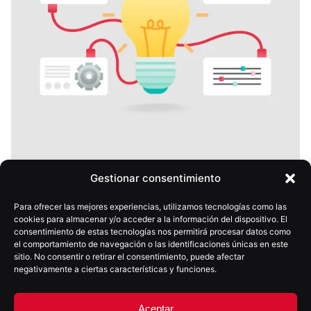
Gestionar consentimiento
29 enero, 2026
6 min
Para ofrecer las mejores experiencias, utilizamos tecnologías como las
Cuando la tecnología se democratiza, la
cookies para almacenar y/o acceder a la información del dispositivo. El
diferencia se vuelve estratégica
consentimiento de estas tecnologías nos permitirá procesar datos como
el comportamiento de navegación o las identificaciones únicas en este
sitio. No consentir o retirar el consentimiento, puede afectar
negativamente a ciertas características y funciones.
Aceptar