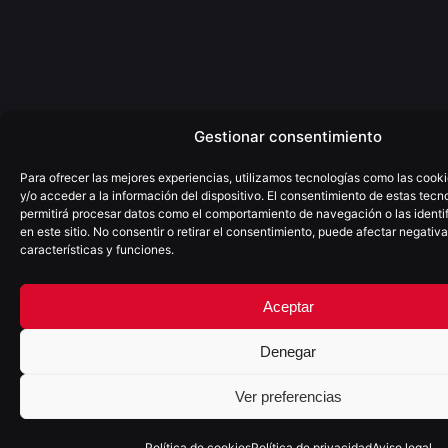
Gestionar consentimiento
Para ofrecer las mejores experiencias, utilizamos tecnologías como las cook
y/o acceder a la información del dispositivo. El consentimiento de estas tecn
(+34) 922 025 755
permitirá procesar datos como el comportamiento de navegación o las identi
moio@moioestudio.com
en este sitio. No consentir o retirar el consentimiento, puede afectar negativ
C/Villalba Hervás nº4, 4ºD
características y funciones.
38002 - S/C de Tenerife
España
Aceptar
Denegar
SOMOS PARTNER
Ver preferencias
Política de cookies
Política de privacidad
Aviso legal