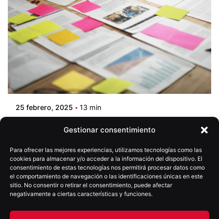
25 febrero, 2025
13 min
La importancia de la creatividad en el
Gestionar consentimiento
marketing: Las tendencias que marcarán
la publicidad este 2025
Para ofrecer las mejores experiencias, utilizamos tecnologías como las
cookies para almacenar y/o acceder a la información del dispositivo. El
consentimiento de estas tecnologías nos permitirá procesar datos como
el comportamiento de navegación o las identificaciones únicas en este
1
2
3
4
5
sitio. No consentir o retirar el consentimiento, puede afectar
negativamente a ciertas características y funciones.