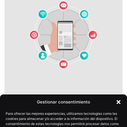
Gestionar consentimiento
28 mayo, 2026
6 min
Presencia digital vs estrategia digital: la
Para ofrecer las mejores experiencias, utilizamos tecnologías como las
diferencia que decide los resultados
cookies para almacenar y/o acceder a la información del dispositivo. El
consentimiento de estas tecnologías nos permitirá procesar datos como