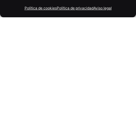
Política de cookies
Política de privacidad
Aviso legal
3 abril, 2025
7 min
La digitalización de una empresa: claves,
beneficios y cómo implementarla
correctamente