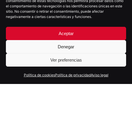
consentimiento de estas tecnologías nos permitirá procesar datos como
moio@moioestudio.com
el comportamiento de navegación o las identificaciones únicas en este
C/Villalba Hervás nº4, 4ºD
sitio. No consentir o retirar el consentimiento, puede afectar
negativamente a ciertas características y funciones.
38002 - S/C de Tenerife
España
Aceptar
Denegar
SOMOS PARTNER
Ver preferencias
Política de cookies
Política de privacidad
Aviso legal