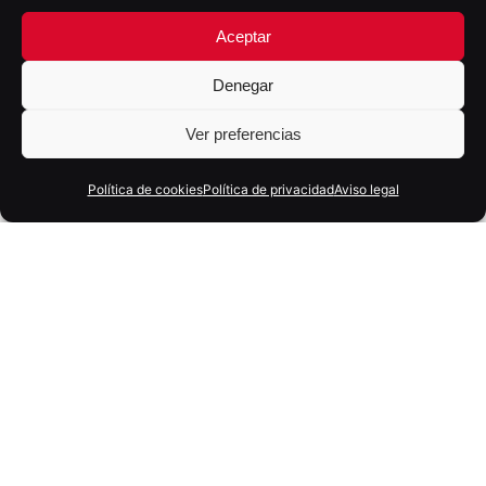
Aceptar
Denegar
Ver preferencias
Política de cookies
Política de privacidad
Aviso legal
18 marzo, 2026
4 min
Marketing en equilibrio: el reto
estratégico de las marcas actuales