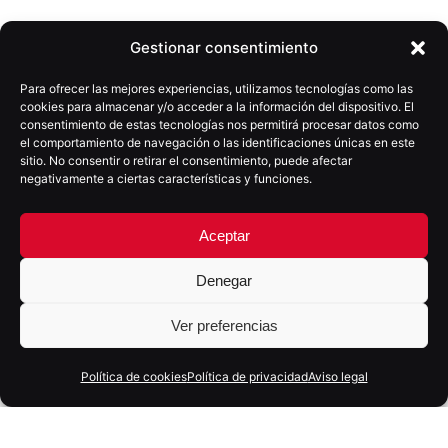
Tradición e innovación como camino a la excelencia.
Gestionar consentimiento
En esta frase podría resumirse la esencia que define
Para ofrecer las mejores experiencias, utilizamos tecnologías como las
a Destilería de Tejina, una empresa familiar que
cookies para almacenar y/o acceder a la información del dispositivo. El
desde su fundación ha crecido sobre el compromiso
consentimiento de estas tecnologías nos permitirá procesar datos como
el comportamiento de navegación o las identificaciones únicas en este
con la tradición y la calidad, unos cimientos que se
sitio. No consentir o retirar el consentimiento, puede afectar
han visto reforzados por una firme apuesta por la
negativamente a ciertas características y funciones.
innovación para sacar el
máximo partido a sus
destilados.
Aceptar
Denegar
DESAFIOS
Estrategia
Ver preferencias
Nuestro trabajo con Destilería de Tejina ha
Política de cookies
Política de privacidad
Aviso legal
consistido en la elaboración de la página web
principal de la empresa y de dos microsites
dedicados a Ron Aguere y Ron Guajiro.