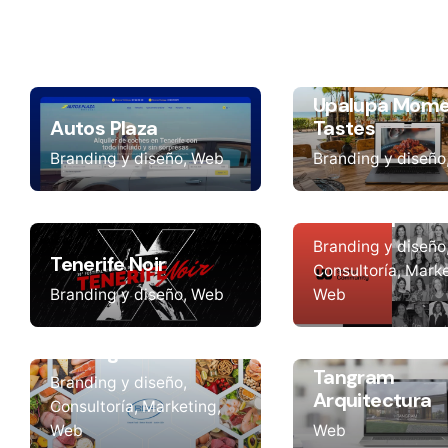
Upalupa Mome
Autos Plaza
Tastes
Branding y diseño
Web
Branding y diseño
WStartupC
Branding y diseño
Tenerife Noir
Consultoría
Marke
Branding y diseño
Web
Web
BDF Ingredients
Tangram
Branding y diseño
Arquitectura
Consultoría
Marketing
Web
Web