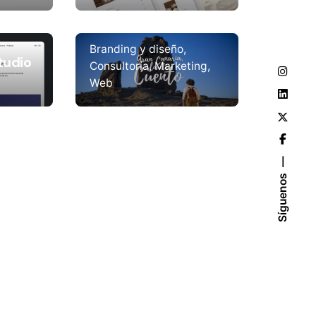
Gran Canaria Isla de
Cuento
Branding y diseño
tudio
Consultoría
Marketing
Web
Síguenos