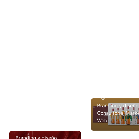
Destilería de T
Ron Guajiro, R
Aguere
Branding y diseño
Consultoría
Marke
Web
Randevuá
Glassydur
Branding y diseño