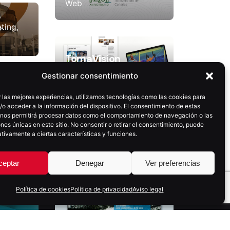
Web
ting
TomaVision
Web
Gestionar consentimiento
ntal
 las mejores experiencias, utilizamos tecnologías como las cookies para
o acceder a la información del dispositivo. El consentimiento de estas
ting
 nos permitirá procesar datos como el comportamiento de navegación o las
ones únicas en este sitio. No consentir o retirar el consentimiento, puede
Festival MiradasDoc
tivamente a ciertas características y funciones.
Branding y diseño
Marketing
Web
ceptar
Denegar
Ver preferencias
Política de cookies
Política de privacidad
Aviso legal
Web Ashotel