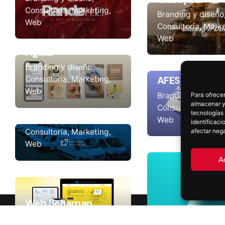
Consultoría
Marketing
Branding y diseño
Web
Consultoría
Marke
Web
Instituto Doctor
Aguiar
Branding y diseño
AFES Salud Me
Consultoría
Marketing
Web
Branding y diseño
Para ofrecer
Grupo Valora
almacenar y/
Consultoría
Marke
tecnologías
Web
Branding y diseño
identificaci
afectar nega
Consultoría
Marketing
Web
A
Web Schaman
Web