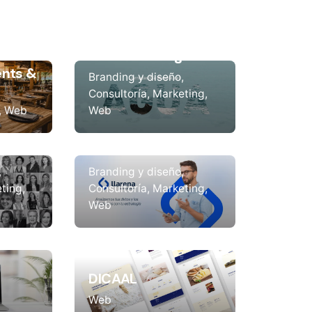
Jornadas Día
Mundial del Agua
nts &
Branding y diseño
Consultoría
Marketing
Web
Web
Llarena Consultores
Branding y diseño
ting
Consultoría
Marketing
Web
DICAAL
Web