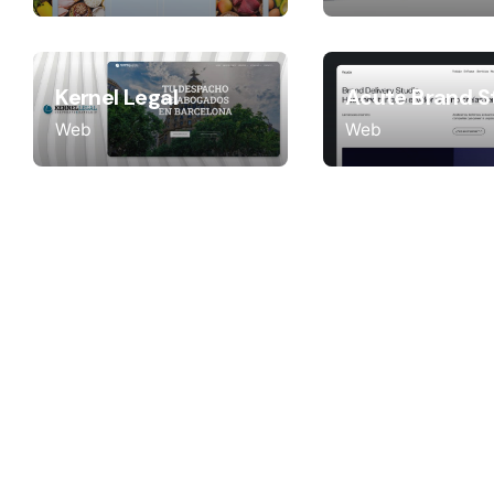
Kernel Legal
Acute Brand S
Web
Web