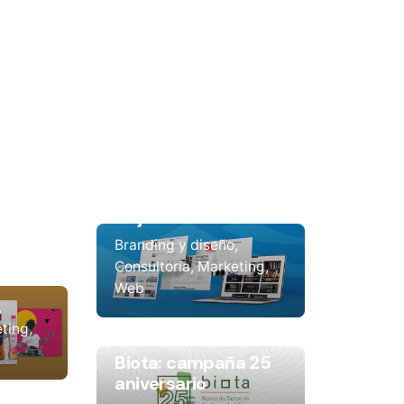
Fundación
CajaCanarias
ejina,
Branding y diseño
on
Consultoría
Marketing
Web
ting
Biota: campaña 25
aniversario