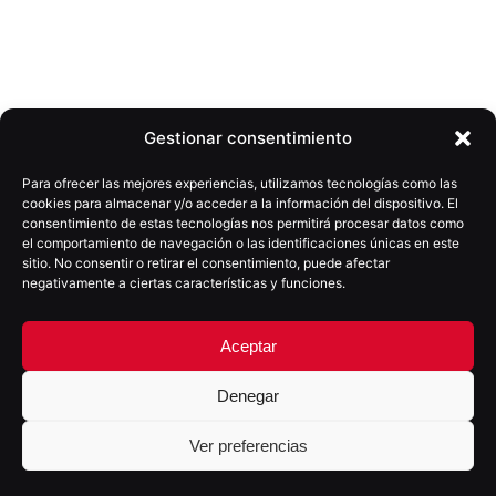
Gestionar consentimiento
Web
noviembre 5, 2024
DICAAL
Para ofrecer las mejores experiencias, utilizamos tecnologías como las
cookies para almacenar y/o acceder a la información del dispositivo. El
consentimiento de estas tecnologías nos permitirá procesar datos como
el comportamiento de navegación o las identificaciones únicas en este
sitio. No consentir o retirar el consentimiento, puede afectar
Distribuidora Canaria de Alimentación, S.L. es una
negativamente a ciertas características y funciones.
empresa familiar con más de 25 años de experiencia
en la distribución de materias primas para panadería,
Aceptar
pastelería y hostelería en Canarias. Con un amplio
Denegar
catálogo y logística propia, se ha consolidado como
un proveedor estable dentro del mercado
Ver preferencias
profesional canario. En esta nueva etapa,
necesitaba una web capaz de ordenar su propuesta