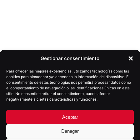
Gestionar consentimiento
Web
julio 1, 2024
TomaVision
Para ofrecer las mejores experiencias, utilizamos tecnologías como las
cookies para almacenar y/o acceder a la información del dispositivo. El
consentimiento de estas tecnologías nos permitirá procesar datos como
el comportamiento de navegación o las identificaciones únicas en este
sitio. No consentir o retirar el consentimiento, puede afectar
Creando una presencia digital a la
negativamente a ciertas características y funciones.
altura de producciones
internacionales
Aceptar
TomaVision, ubicado en Tenerife desde 2017, cuenta
Denegar
con instalaciones y equipos de última generación