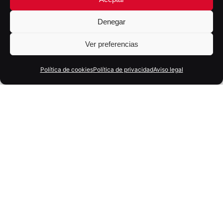
entorno.
Denegar
Ver preferencias
Política de cookies
Política de privacidad
Aviso legal
Nuestro trabajo
En este proyecto trabajamos en el desarrollo de su
presencia digital a través de distintos soportes y
canales, con el objetivo de reforzar su visibilidad y
facilitar una comunicación más clara y constante.
Nos encargamos del desarrollo de su web