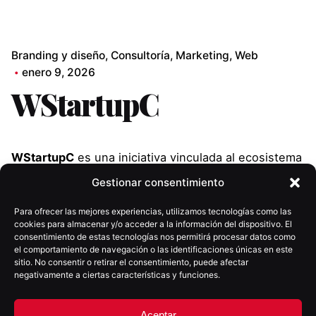
Branding y diseño
Consultoría
Marketing
Web
enero 9, 2026
WStartupC
WStartupC
es una iniciativa vinculada al ecosistema
de emprendimiento e innovación en Canarias,
Gestionar consentimiento
orientada a impulsar proyectos, talento y
conexiones dentro del ámbito empresarial y
Para ofrecer las mejores experiencias, utilizamos tecnologías como las
cookies para almacenar y/o acceder a la información del dispositivo. El
tecnológico.Su actividad requería una presencia
consentimiento de estas tecnologías nos permitirá procesar datos como
digital capaz de comunicar con claridad su
el comportamiento de navegación o las identificaciones únicas en este
sitio. No consentir o retirar el consentimiento, puede afectar
propuesta, reforzar su posicionamiento y acompañar
negativamente a ciertas características y funciones.
tanto su comunicación habitual como el desarrollo
de acciones y eventos específicos dentro de su
Aceptar