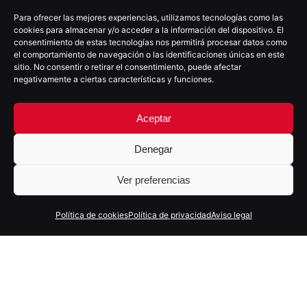
Para ofrecer las mejores experiencias, utilizamos tecnologías como las
cookies para almacenar y/o acceder a la información del dispositivo. El
consentimiento de estas tecnologías nos permitirá procesar datos como
el comportamiento de navegación o las identificaciones únicas en este
sitio. No consentir o retirar el consentimiento, puede afectar
negativamente a ciertas características y funciones.
Aceptar
(+34) 922 025 755
moio@moioestudio.com
Denegar
C/Villalba Hervás nº4, 4ºD
38002 - S/C de Tenerife
Ver preferencias
España
Política de cookies
Política de privacidad
Aviso legal
SOMOS PARTNER