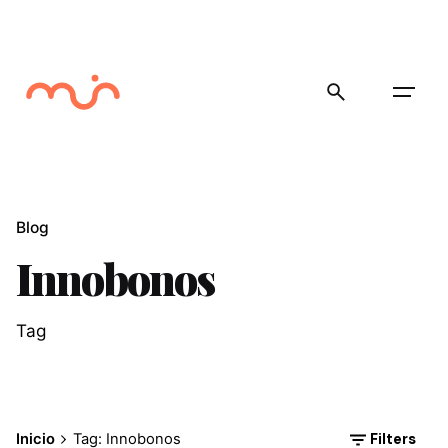
Skip
to
content
Blog
Innobonos
Tag
Filters
Inicio
Tag: Innobonos