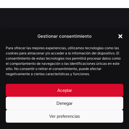
Gestionar consentimiento
Para ofrecer las mejores experiencias, utilizamos tecnologías como las
cookies para almacenar y/o acceder a la información del dispositivo. El
consentimiento de estas tecnologías nos permitirá procesar datos como
el comportamiento de navegación o las identificaciones únicas en este
sitio. No consentir o retirar el consentimiento, puede afectar
negativamente a ciertas características y funciones.
(+34) 922 025 755
moio@moioestudio.com
C/Villalba Hervás nº4, 4ºD
Aceptar
38002 - S/C de Tenerife
España
Denegar
Ver preferencias
SOMOS PARTNER