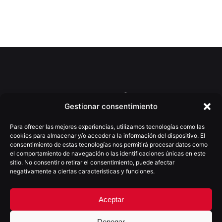
Gestionar consentimiento
Para ofrecer las mejores experiencias, utilizamos tecnologías como las
cookies para almacenar y/o acceder a la información del dispositivo. El
consentimiento de estas tecnologías nos permitirá procesar datos como
el comportamiento de navegación o las identificaciones únicas en este
sitio. No consentir o retirar el consentimiento, puede afectar
(+34) 922 025 755
negativamente a ciertas características y funciones.
moio@moioestudio.com
C/Villalba Hervás nº4, 4ºD
Aceptar
38002 - S/C de Tenerife
España
Denegar