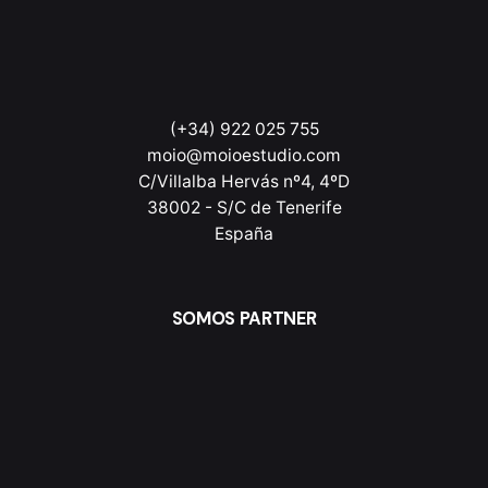
(+34) 922 025 755
moio@moioestudio.com
C/Villalba Hervás nº4, 4ºD
38002 - S/C de Tenerife
España
SOMOS PARTNER