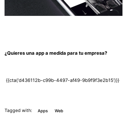
¿Quieres una app a medida para tu empresa?
{{cta(‘d436112b-c99b-4497-af49-9b9f9f3e2b15’)}}
Tagged with:
Apps
Web