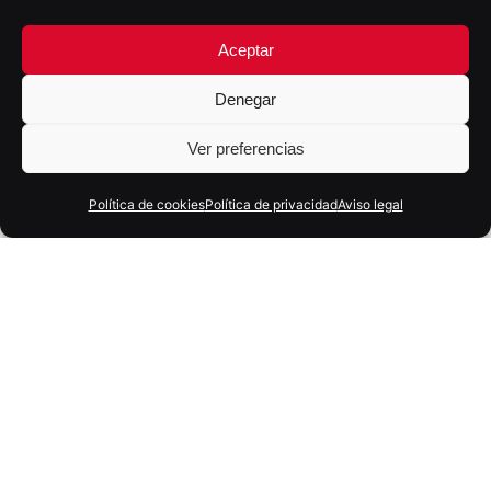
Aceptar
Denegar
Ver preferencias
Política de cookies
Política de privacidad
Aviso legal
18 marzo, 2026
4 min
Marketing en equilibrio: el reto
estratégico de las marcas actuales