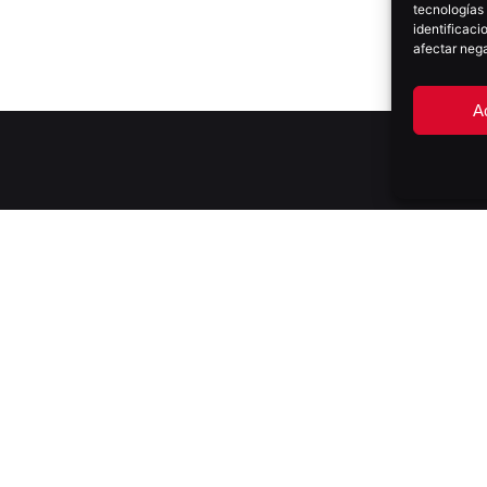
tecnologías
identificaci
afectar nega
A
S PARTNER