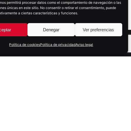
 nos permitirá procesar datos como el comportamiento de navegación o las
ones únicas en este sitio. No consentir o retirar el consentimiento, puede
tivamente a ciertas características y funciones.
ceptar
Denegar
Ver preferencias
Siguiente
Ebook : Customer
Experience
Política de cookies
Política de privacidad
Aviso legal
SUSCRÍBETE A NUESTRA NEWSLETTER