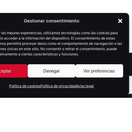
Gestionar consentimiento
 las mejores experiencias, utilizamos tecnologías como las cookies para
o acceder a la información del dispositivo. El consentimiento de estas
 nos permitirá procesar datos como el comportamiento de navegación o las
ones únicas en este sitio. No consentir o retirar el consentimiento, puede
tivamente a ciertas características y funciones.
ceptar
Denegar
Ver preferencias
Siguiente
Estudio Nielsen: Uso
Social Media en España
Política de cookies
Política de privacidad
Aviso legal
SUSCRÍBETE A NUESTRA NEWSLETTER