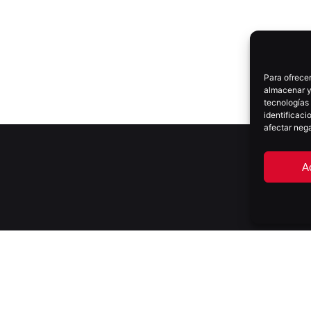
Para ofrecer
almacenar y/
tecnologías
identificaci
afectar nega
A
S PARTNER