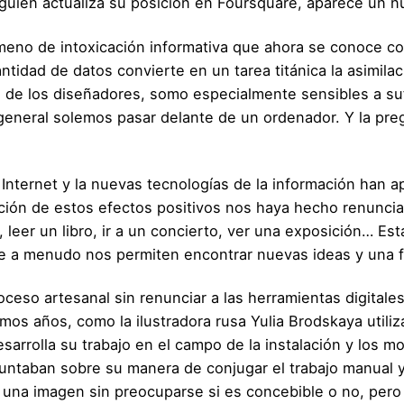
uien actualiza su posición en Foursquare, aparece un nu
no de intoxicación informativa que ahora se conoce com
ntidad de datos convierte en un tarea titánica la asimilac
 de los diseñadores, somo especialmente sensibles a su
general solemos pasar delante de un ordenador. Y la pr
Internet y la nuevas tecnologías de la información han a
ación de estos efectos positivos nos haya hecho renuncia
, leer un libro, ir a un concierto, ver una exposición… E
que a menudo nos permiten encontrar nuevas ideas y una f
ceso artesanal sin renunciar a las herramientas digitales
mos años, como la ilustradora rusa Yulia Brodskaya utiliz
arrolla su trabajo en el campo de la instalación y los mo
taban sobre su manera de conjugar el trabajo manual y 
 una imagen sin preocuparse si es concebible o no, pero