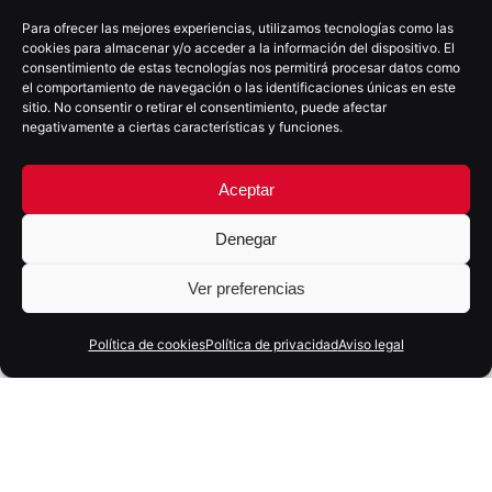
Para ofrecer las mejores experiencias, utilizamos tecnologías como las
cookies para almacenar y/o acceder a la información del dispositivo. El
consentimiento de estas tecnologías nos permitirá procesar datos como
el comportamiento de navegación o las identificaciones únicas en este
sitio. No consentir o retirar el consentimiento, puede afectar
negativamente a ciertas características y funciones.
18 marzo, 2026
4 min
Marketing en equilibrio: el reto
Aceptar
estratégico de las marcas actuales
Denegar
Ver preferencias
Política de cookies
Política de privacidad
Aviso legal