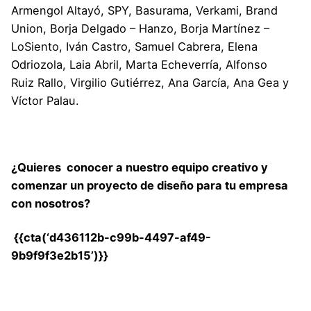
Armengol Altayó
,
SPY
,
Basurama
,
Verkami
,
Brand
Union
,
Borja Delgado – Hanzo
,
Borja Martínez –
LoSiento
,
Iván Castro
,
Samuel Cabrera
,
Elena
Odriozola
,
Laia Abril
,
Marta Echeverría
,
Alfonso
Ruiz Rallo
,
Virgilio Gutiérrez
, Ana García, Ana Gea y
Víctor Palau.
¿Quieres conocer a nuestro equipo creativo y
comenzar un proyecto de diseño para tu empresa
con nosotros?
{{cta(‘d436112b-c99b-4497-af49-
9b9f9f3e2b15’)}}