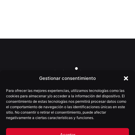
Gestionar consentimiento
Para ofrecer las mejores experiencias, utilizamos tecnologías como las
cookies para almacenar y/o acceder a la información del dispositivo. El
consentimiento de estas tecnologías nos permitirá procesar datos como
el comportamiento de navegación o las identificaciones únicas en este
(+34) 922 025 755
sitio. No consentir o retirar el consentimiento, puede afectar
negativamente a ciertas características y funciones.
moio@moioestudio.com
C/Villalba Hervás nº4, 4ºD
38002 - S/C de Tenerife
Aceptar