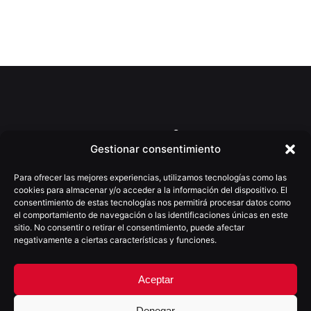
Gestionar consentimiento
Para ofrecer las mejores experiencias, utilizamos tecnologías como las
cookies para almacenar y/o acceder a la información del dispositivo. El
consentimiento de estas tecnologías nos permitirá procesar datos como
el comportamiento de navegación o las identificaciones únicas en este
sitio. No consentir o retirar el consentimiento, puede afectar
(+34) 922 025 755
negativamente a ciertas características y funciones.
moio@moioestudio.com
C/Villalba Hervás nº4, 4ºD
Aceptar
38002 - S/C de Tenerife
España
Denegar