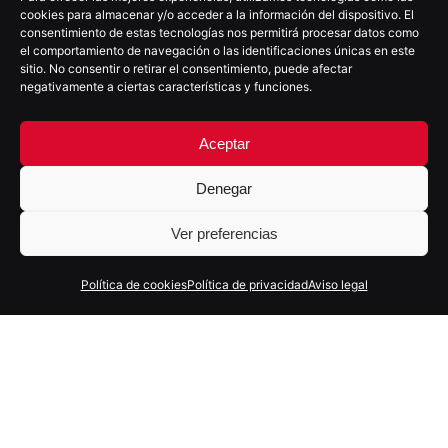
cookies para almacenar y/o acceder a la información del dispositivo. El
(+34) 922 025 755
consentimiento de estas tecnologías nos permitirá procesar datos como
moio@moioestudio.com
el comportamiento de navegación o las identificaciones únicas en este
sitio. No consentir o retirar el consentimiento, puede afectar
C/Villalba Hervás nº4, 4ºD
negativamente a ciertas características y funciones.
38002 - S/C de Tenerife
España
Aceptar
Denegar
SOMOS PARTNER
Ver preferencias
Política de cookies
Política de privacidad
Aviso legal