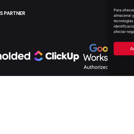
Para ofrecer
S PARTNER
almacenar y/
tecnologías
identificaci
afectar nega
A