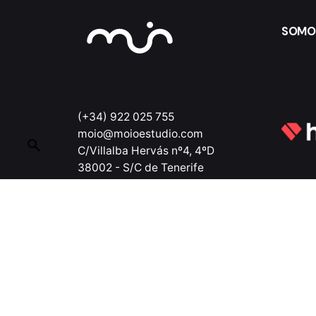
SOMO
(+34) 922 025 755
moio@moioestudio.com
C/Villalba Hervás nº4, 4ºD
38002 - S/C de Tenerife
España