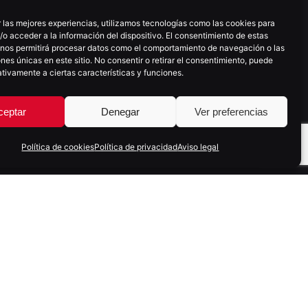
 las mejores experiencias, utilizamos tecnologías como las cookies para
SUSCRÍBETE A NUESTRA NEWSLETTER
o acceder a la información del dispositivo. El consentimiento de estas
 nos permitirá procesar datos como el comportamiento de navegación o las
ones únicas en este sitio. No consentir o retirar el consentimiento, puede
tivamente a ciertas características y funciones.
E
m
ceptar
Denegar
Ver preferencias
a
i
SUSCRIBIRME
l
Política de cookies
Política de privacidad
Aviso legal
(
O
b
l
i
g
a
t
o
r